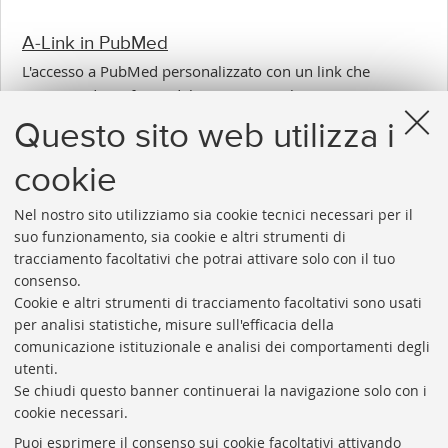
A-Link in PubMed
L'accesso a PubMed personalizzato con un link che
consente di usufruire del servizio A-Link.
Questo sito web utilizza i
cookie
1
...
33
34
35
36
37
Nel nostro sito utilizziamo sia cookie tecnici necessari per il
«
Successivi
suo funzionamento, sia cookie e altri strumenti di
Precedenti
4
tracciamento facoltativi che potrai attivare solo con il tuo
12
elementi
consenso.
elementi
»
Cookie e altri strumenti di tracciamento facoltativi sono usati
Rubrica di Ateneo
per analisi statistiche, misure sull'efficacia della
comunicazione istituzionale e analisi dei comportamenti degli
Rss
utenti.
Statistiche
Se chiudi questo banner continuerai la navigazione solo con i
cookie necessari.
Privacy e note legali
Puoi esprimere il consenso sui cookie facoltativi attivando