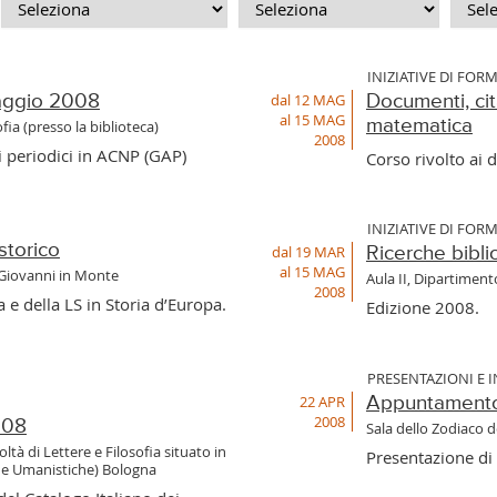
INIZIATIVE DI FOR
dal 12 MAG
aggio 2008
Documenti, cit
al 15 MAG
matematica
fia (presso la biblioteca)
2008
i periodici in ACNP (GAP)
Corso rivolto ai
INIZIATIVE DI FOR
storico
dal 19 MAR
Ricerche bibli
al 15 MAG
 Giovanni in Monte
Aula II, Dipartiment
2008
 e della LS in Storia d’Europa.
Edizione 2008.
PRESENTAZIONI E 
22 APR
Appuntamento 
2008
008
Sala dello Zodiaco d
tà di Lettere e Filosofia situato in
Presentazione di 
line Umanistiche) Bologna