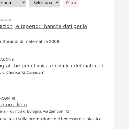
Filtra
MAZIONE
azioni, e repertori: banche dati per la
 dottorandi di matematica 2008.
MAZIONE
ografiche per chimica e chimica dei materiali
o di Chimica “G. Ciamician”
INCONTRI
con il libro
ella Provincia di Bologna, Via Zamboni 13
due testi sulla promozione del benessere scolastico