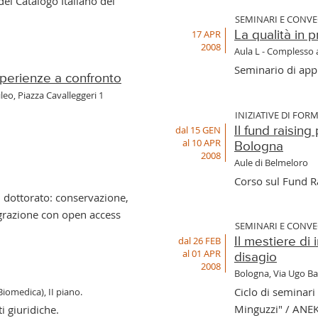
el Catalogo Italiano dei
SEMINARI E CONV
17 APR
La qualità in 
2008
Aula L - Complesso 
Seminario di app
esperienze a confronto
ileo, Piazza Cavalleggeri 1
INIZIATIVE DI FOR
dal 15 GEN
Il fund raising 
al 10 APR
Bologna
2008
Aule di Belmeloro
Corso sul Fund Ra
i dottorato: conservazione,
tegrazione con open access
SEMINARI E CONV
dal 26 FEB
Il mestiere di 
al 01 APR
disagio
2008
Bologna, Via Ugo Bas
Ciclo di seminari 
 Biomedica), II piano.
Minguzzi" / ANE
i giuridiche.