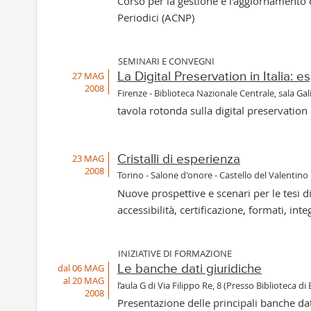
Corso per la gestione e l'aggiornamento d
Periodici (ACNP)
SEMINARI E CONVEGNI
27 MAG
La Digital Preservation in Italia: 
2008
Firenze - Biblioteca Nazionale Centrale, sala Gal
tavola rotonda sulla digital preservation
23 MAG
Cristalli di esperienza
2008
Torino - Salone d'onore - Castello del Valentino
Nuove prospettive e scenari per le tesi d
accessibilità, certificazione, formati, in
INIZIATIVE DI FORMAZIONE
dal 06 MAG
Le banche dati giuridiche
al 20 MAG
l’aula G di Via Filippo Re, 8 (Presso Biblioteca di
2008
Presentazione delle principali banche dat