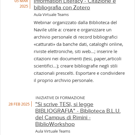
05 MAR
Information Literacy - Citazione e
2025
bibliografia con Zotero
Aula Virtuale Teams
Webinar organizzato dalla Biblioteca del
Navile utile a: creare e organizzare un
archivio personale di record bibliografici
«catturati» da banche dati, cataloghi online,
riviste elettroniche, siti web…; inserire le
citazioni nei documenti (tesi, paper,articoli
scientifici…); creare bibliografie negli stili
citazionali prescelti. Esportare e condividere
il proprio archivio personale.
INIZIATIVE DI FORMAZIONE
28 FEB 2025
"Si scrive TESI, si legge
BIBLIOGRAFIA" - Biblioteca B.L.U.
del Campus di Rimini -
BiblioWorkshop
Aula Virtuale Teams