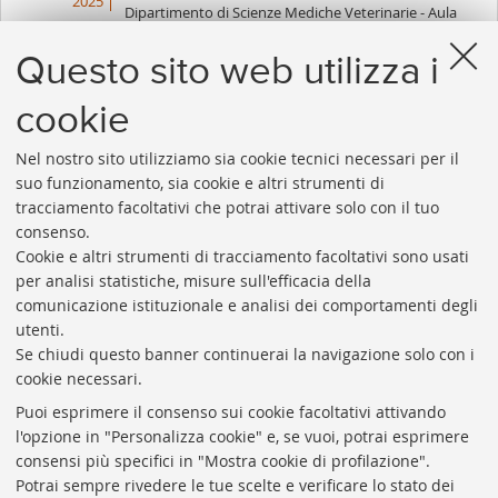
2025
Dipartimento di Scienze Mediche Veterinarie - Aula
E6
Questo sito web utilizza i
cookie
1
...
7
8
9
10
11
12
13
...
97
Nel nostro sito utilizziamo sia cookie tecnici necessari per il
«
Succes
suo funzionamento, sia cookie e altri strumenti di
Precedenti
12
tracciamento facoltativi che potrai attivare solo con il tuo
12
elemen
consenso.
elementi
»
Cookie e altri strumenti di tracciamento facoltativi sono usati
Rubrica di Ateneo
per analisi statistiche, misure sull'efficacia della
comunicazione istituzionale e analisi dei comportamenti degli
Rss
utenti.
Statistiche
Se chiudi questo banner continuerai la navigazione solo con i
cookie necessari.
Privacy e note legali
Puoi esprimere il consenso sui cookie facoltativi attivando
Biblioteche di Ateneo
l'opzione in "Personalizza cookie" e, se vuoi, potrai esprimere
consensi più specifici in "Mostra cookie di profilazione".
Sale studio
Potrai sempre rivedere le tue scelte e verificare lo stato dei