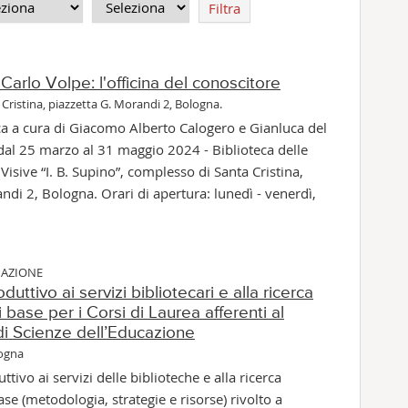
Filtra
 Carlo Volpe: l'officina del conoscitore
Cristina, piazzetta G. Morandi 2, Bologna.
ca a cura di Giacomo Alberto Calogero e Gianluca del
al 25 marzo al 31 maggio 2024 - Biblioteca delle
 Visive “I. B. Supino”, complesso di Santa Cristina,
ndi 2, Bologna. Orari di apertura: lunedì - venerdì,
MAZIONE
duttivo ai servizi bibliotecari e alla ricerca
i base per i Corsi di Laurea afferenti al
di Scienze dell’Educazione
logna
tivo ai servizi delle biblioteche e alla ricerca
ase (metodologia, strategie e risorse) rivolto a