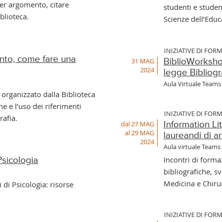
er argomento, citare
studenti e studen
iblioteca.
Scienze dell’Educ
INIZIATIVE DI FOR
to, come fare una
31 MAG
BiblioWorkshop
2024
legge Bibliogr
Aula Virtuale Teams
 organizzato dalla Biblioteca
ne e l’uso dei riferimenti
INIZIATIVE DI FOR
rafia.
dal 27 MAG
Information Lit
al 29 MAG
laureandi di 
2024
Aula virtuale Teams
Incontri di formaz
Psicologia
bibliografiche, sv
Medicina e Chiru
 di Psicologia: risorse
INIZIATIVE DI FOR