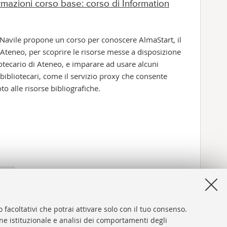
rmazioni corso base: corso di Information
 Navile propone un corso per conoscere AlmaStart, il
 Ateneo, per scoprire le risorse messe a disposizione
otecario di Ateneo, e imparare ad usare alcuni
i bibliotecari, come il servizio proxy che consente
to alle risorse bibliografiche.
Successivi
12
 facoltativi che potrai attivare solo con il tuo consenso.
elementi
one istituzionale e analisi dei comportamenti degli
»