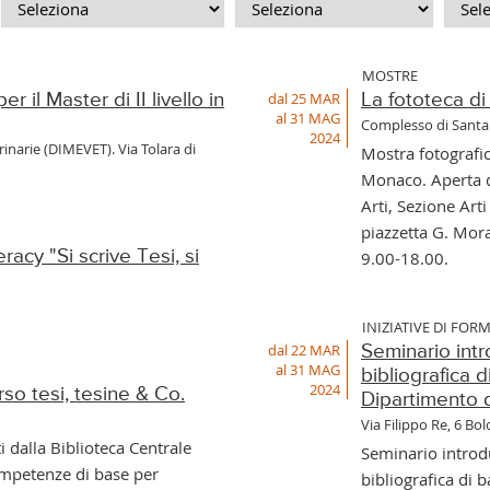
MOSTRE
dal 25 MAR
r il Master di II livello in
La fototeca di
al 31 MAG
Complesso di Santa 
2024
inarie (DIMEVET). Via Tolara di
Mostra fotografi
Monaco. Aperta d
Arti, Sezione Arti
piazzetta G. Mora
acy "Si scrive Tesi, si
9.00-18.00.
INIZIATIVE DI FOR
dal 22 MAR
Seminario intro
al 31 MAG
bibliografica d
2024
rso tesi, tesine & Co.
Dipartimento 
Via Filippo Re, 6 Bo
 dalla Biblioteca Centrale
Seminario introdut
bibliografica di b