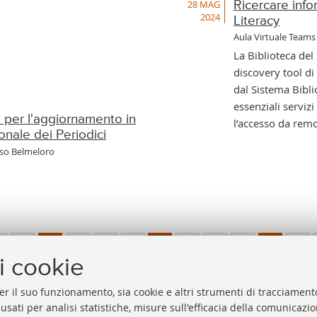
28 MAG
Ricercare info
2024
Literacy
Aula Virtuale Teams
La Biblioteca del
discovery tool di
dal Sistema Bibli
essenziali serviz
 per l'aggiornamento in
l’accesso da remo
onale dei Periodici
sso Belmeloro
1
...
11
12
13
14
15
16
17
...
97
i cookie
cedenti
er il suo funzionamento, sia cookie e altri strumenti di tracciamento
2
 usati per analisi statistiche, misure sull'efficacia della comunicazi
menti