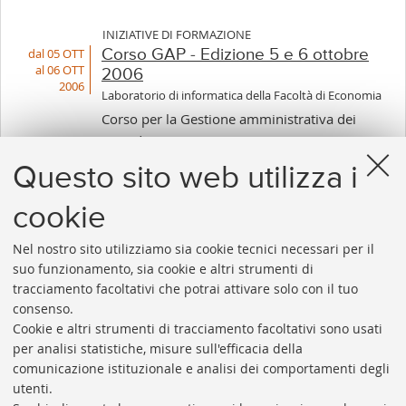
INIZIATIVE DI FORMAZIONE
dal 05 OTT
Corso GAP - Edizione 5 e 6 ottobre
al 06 OTT
2006
2006
Laboratorio di informatica della Facoltà di Economia
Corso per la Gestione amministrativa dei
periodici in ACNP (GAP).
Questo sito web utilizza i
cookie
1
...
26
27
28
29
30
Nel nostro sito utilizziamo sia cookie tecnici necessari per il
«
Successivi
suo funzionamento, sia cookie e altri strumenti di
Precedenti
10
tracciamento facoltativi che potrai attivare solo con il tuo
12
elementi
consenso.
elementi
»
Cookie e altri strumenti di tracciamento facoltativi sono usati
Rubrica di Ateneo
per analisi statistiche, misure sull'efficacia della
comunicazione istituzionale e analisi dei comportamenti degli
Rss
utenti.
Statistiche