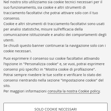
Nel nostro sito utilizziamo sia cookie tecnici necessari per il
«
suo funzionamento, sia cookie e altri strumenti di
Precedenti
tracciamento facoltativi che potrai attivare solo con il tuo
12
consenso.
elementi
Cookie e altri strumenti di tracciamento facoltativi sono usati
Rubrica di Ateneo
per analisi statistiche, misure sull'efficacia della
comunicazione istituzionale e analisi dei comportamenti degli
Rss
utenti.
Statistiche
Se chiudi questo banner continuerai la navigazione solo con i
cookie necessari.
Privacy e note legali
Puoi esprimere il consenso sui cookie facoltativi attivando
Biblioteche di Ateneo
l'opzione in "Personalizza cookie" e, se vuoi, potrai esprimere
consensi più specifici in "Mostra cookie di profilazione".
Sale studio
Potrai sempre rivedere le tue scelte e verificare lo stato dei
Carta dei servizi
consensi rientrando nella sezione "Impostazione cookie" del
sito.
Regolamenti
Per maggiori informazioni
consulta la nostra Cookie policy
.
Proxy
Help Desk
SOLO COOKIE NECESSARI
Informazioni sul sito e accessibilità