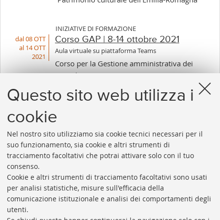
INIZIATIVE DI FORMAZIONE
dal 08 OTT
Corso GAP | 8-14 ottobre 2021
al 14 OTT
Aula virtuale su piattaforma Teams
2021
Corso per la Gestione amministrativa dei
periodici in ACNP (GAP)
Questo sito web utilizza i
cookie
1
...
3
4
5
6
7
8
9
...
30
Nel nostro sito utilizziamo sia cookie tecnici necessari per il
«
Succes
suo funzionamento, sia cookie e altri strumenti di
Precedenti
12
tracciamento facoltativi che potrai attivare solo con il tuo
12
elemen
consenso.
elementi
»
Cookie e altri strumenti di tracciamento facoltativi sono usati
Rubrica di Ateneo
per analisi statistiche, misure sull'efficacia della
comunicazione istituzionale e analisi dei comportamenti degli
Rss
utenti.
Statistiche