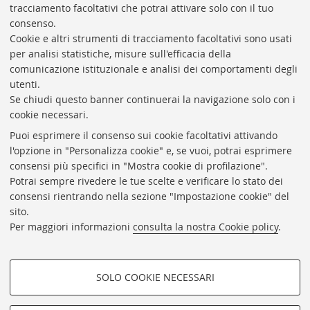
tracciamento facoltativi che potrai attivare solo con il tuo
12
elemen
consenso.
elementi
»
Cookie e altri strumenti di tracciamento facoltativi sono usati
Rubrica di Ateneo
per analisi statistiche, misure sull'efficacia della
comunicazione istituzionale e analisi dei comportamenti degli
Rss
utenti.
Statistiche
Se chiudi questo banner continuerai la navigazione solo con i
cookie necessari.
Privacy e note legali
Puoi esprimere il consenso sui cookie facoltativi attivando
Biblioteche di Ateneo
l'opzione in "Personalizza cookie" e, se vuoi, potrai esprimere
consensi più specifici in "Mostra cookie di profilazione".
Sale studio
Potrai sempre rivedere le tue scelte e verificare lo stato dei
Carta dei servizi
consensi rientrando nella sezione "Impostazione cookie" del
sito.
Regolamenti
Per maggiori informazioni
consulta la nostra Cookie policy
.
Proxy
Help Desk
SOLO COOKIE NECESSARI
Informazioni sul sito e accessibilità
COOKIE DI PROFILAZIONE -
Impostazioni Cookie