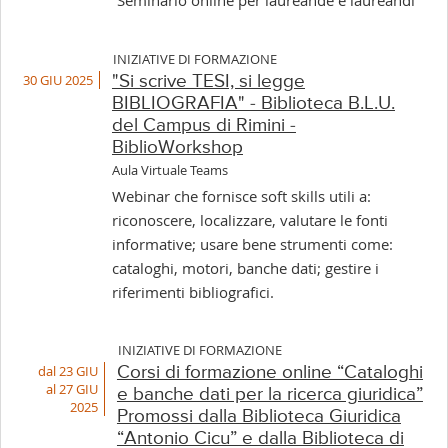
Seminario online per laureande e laureandi
INIZIATIVE DI FORMAZIONE
30 GIU 2025
"Si scrive TESI, si legge
BIBLIOGRAFIA" - Biblioteca B.L.U.
del Campus di Rimini -
BiblioWorkshop
Aula Virtuale Teams
Webinar che fornisce soft skills utili a:
riconoscere, localizzare, valutare le fonti
informative; usare bene strumenti come:
cataloghi, motori, banche dati; gestire i
riferimenti bibliografici.
INIZIATIVE DI FORMAZIONE
dal 23 GIU
Corsi di formazione online “Cataloghi
al 27 GIU
e banche dati per la ricerca giuridica”
2025
Promossi dalla Biblioteca Giuridica
“Antonio Cicu” e dalla Biblioteca di