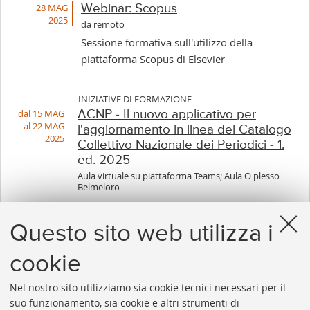
28 MAG
Webinar: Scopus
2025
da remoto
Sessione formativa sull'utilizzo della
piattaforma Scopus di Elsevier
INIZIATIVE DI FORMAZIONE
dal 15 MAG
ACNP - Il nuovo applicativo per
al 22 MAG
l'aggiornamento in linea del Catalogo
2025
Collettivo Nazionale dei Periodici - 1.
ed. 2025
Aula virtuale su piattaforma Teams; Aula O plesso
Belmeloro
ISCRIZIONI CHIUSE
Questo sito web utilizza i
cookie
1
...
4
5
6
7
8
9
10
...
73
Nel nostro sito utilizziamo sia cookie tecnici necessari per il
«
Succes
suo funzionamento, sia cookie e altri strumenti di
Precedenti
12