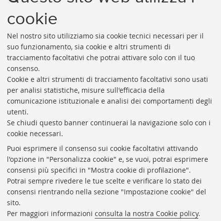
cookie
1
...
69
70
71
72
73
Nel nostro sito utilizziamo sia cookie tecnici necessari per il
«
Successivi
suo funzionamento, sia cookie e altri strumenti di
Precedenti
3
tracciamento facoltativi che potrai attivare solo con il tuo
12
elementi
consenso.
elementi
»
Cookie e altri strumenti di tracciamento facoltativi sono usati
Rubrica di Ateneo
per analisi statistiche, misure sull'efficacia della
comunicazione istituzionale e analisi dei comportamenti degli
Rss
utenti.
Statistiche
Se chiudi questo banner continuerai la navigazione solo con i
cookie necessari.
Privacy e note legali
Puoi esprimere il consenso sui cookie facoltativi attivando
Biblioteche di Ateneo
l'opzione in "Personalizza cookie" e, se vuoi, potrai esprimere
consensi più specifici in "Mostra cookie di profilazione".
Sale studio
Potrai sempre rivedere le tue scelte e verificare lo stato dei
Carta dei servizi
consensi rientrando nella sezione "Impostazione cookie" del
sito.
Regolamenti
Per maggiori informazioni
consulta la nostra Cookie policy
.
Proxy