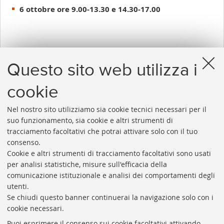
6 ottobre ore 9.00-13.30 e 14.30-17.00
Per ulteriori informazioni e iscrizioni
al
Questo sito web utilizza i
corso contattare
Orietta Bonora
- tel.
0512094277
cookie
Nel nostro sito utilizziamo sia cookie tecnici necessari per il
suo funzionamento, sia cookie e altri strumenti di
tracciamento facoltativi che potrai attivare solo con il tuo
consenso.
Cookie e altri strumenti di tracciamento facoltativi sono usati
Rubrica di Ateneo
per analisi statistiche, misure sull'efficacia della
comunicazione istituzionale e analisi dei comportamenti degli
Rss
utenti.
Statistiche
Se chiudi questo banner continuerai la navigazione solo con i
cookie necessari.
Privacy e note legali
Puoi esprimere il consenso sui cookie facoltativi attivando