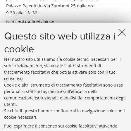
Palazzo Paleotti in Via Zamboni 25 dalle ore
9.30 alle 13. 30.
Iscrizioni (online) chiuse.
Si ricorda che come sempre la partecipazione
Questo sito web utilizza i
al corso è subordinata all'approvazione del
responsabile della struttura.
cookie
Nel nostro sito utilizziamo sia cookie tecnici necessari per il
suo funzionamento, sia cookie e altri strumenti di
tracciamento facoltativi che potrai attivare solo con il tuo
consenso.
Cookie e altri strumenti di tracciamento facoltativi sono usati
Rubrica di Ateneo
per analisi statistiche, misure sull'efficacia della
comunicazione istituzionale e analisi dei comportamenti degli
Rss
utenti.
Statistiche
Se chiudi questo banner continuerai la navigazione solo con i
cookie necessari.
Privacy e note legali
Puoi esprimere il consenso sui cookie facoltativi attivando
Biblioteche di Ateneo