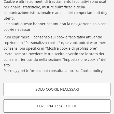
Cookie e altri strumenti di tracciamento facoltativi sono usati
Rubrica di Ateneo
per analisi statistiche, misure sull'efficacia della
comunicazione istituzionale e analisi dei comportamenti degli
Rss
utenti.
Statistiche
Se chiudi questo banner continuerai la navigazione solo con i
cookie necessari.
Privacy e note legali
Puoi esprimere il consenso sui cookie facoltativi attivando
Biblioteche di Ateneo
l'opzione in "Personalizza cookie" e, se vuoi, potrai esprimere
consensi più specifici in "Mostra cookie di profilazione".
Sale studio
Potrai sempre rivedere le tue scelte e verificare lo stato dei
Carta dei servizi
consensi rientrando nella sezione "Impostazione cookie" del
sito.
Regolamenti
Per maggiori informazioni
consulta la nostra Cookie policy
.
Proxy
Help Desk
SOLO COOKIE NECESSARI
Informazioni sul sito e accessibilità
COOKIE DI PROFILAZIONE -
Impostazioni Cookie
FACOLTATIVI
PERSONALIZZA COOKIE
Si tratta di cookie utilizzati per analizzare le caratteristiche della