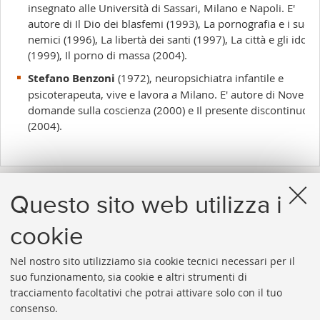
insegnato alle Università di Sassari, Milano e Napoli. E'
autore di Il Dio dei blasfemi (1993), La pornografia e i suoi
nemici (1996), La libertà dei santi (1997), La città e gli idoli
(1999), Il porno di massa (2004).
Stefano Benzoni
(1972), neuropsichiatra infantile e
psicoterapeuta, vive e lavora a Milano. E' autore di Nove
domande sulla coscienza (2000) e Il presente discontinuo
(2004).
VEDI ANCHE
Questo sito web utilizza i
Il sito dell'Istituzione Gian Franco Minguzzi
cookie
Nel nostro sito utilizziamo sia cookie tecnici necessari per il
suo funzionamento, sia cookie e altri strumenti di
tracciamento facoltativi che potrai attivare solo con il tuo
consenso.