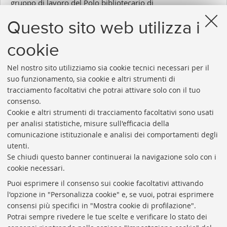
gruppo di lavoro del Polo bibliotecario di
Parma.
Questo sito web utilizza i
La partecipazione e' gratuita. Ai partecipanti
verrà rilasciato, su richiesta, un attestato.
cookie
Nel nostro sito utilizziamo sia cookie tecnici necessari per il
suo funzionamento, sia cookie e altri strumenti di
tracciamento facoltativi che potrai attivare solo con il tuo
consenso.
Cookie e altri strumenti di tracciamento facoltativi sono usati
Rubrica di Ateneo
per analisi statistiche, misure sull'efficacia della
comunicazione istituzionale e analisi dei comportamenti degli
Rss
utenti.
Statistiche
Se chiudi questo banner continuerai la navigazione solo con i
cookie necessari.
Privacy e note legali
Puoi esprimere il consenso sui cookie facoltativi attivando
Biblioteche di Ateneo
l'opzione in "Personalizza cookie" e, se vuoi, potrai esprimere
consensi più specifici in "Mostra cookie di profilazione".
Sale studio
Potrai sempre rivedere le tue scelte e verificare lo stato dei
Carta dei servizi