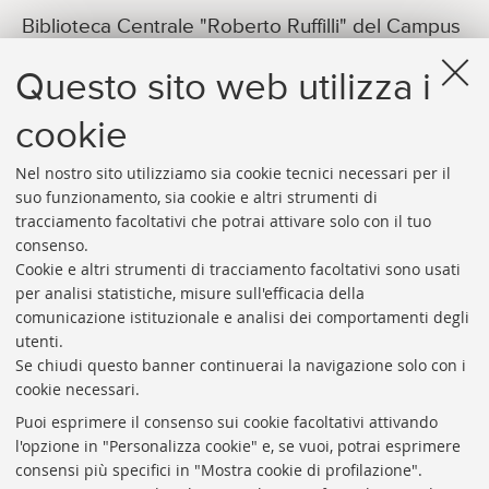
Biblioteca Centrale "Roberto Ruffilli" del Campus
di Forlì
Questo sito web utilizza i
E-MAIL
bibliotecarufilli.info@unibo.it
cookie
Nel nostro sito utilizziamo sia cookie tecnici necessari per il
suo funzionamento, sia cookie e altri strumenti di
tracciamento facoltativi che potrai attivare solo con il tuo
consenso.
Cookie e altri strumenti di tracciamento facoltativi sono usati
Rubrica di Ateneo
per analisi statistiche, misure sull'efficacia della
comunicazione istituzionale e analisi dei comportamenti degli
Rss
utenti.
Statistiche
Se chiudi questo banner continuerai la navigazione solo con i
cookie necessari.
Privacy e note legali
Puoi esprimere il consenso sui cookie facoltativi attivando
Biblioteche di Ateneo
l'opzione in "Personalizza cookie" e, se vuoi, potrai esprimere
consensi più specifici in "Mostra cookie di profilazione".
Sale studio