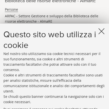
Biblioteca delle risorse elettroniche - AlmaRE
Persone
ARPAC - Settore Gestione e sviluppo della Biblioteca delle
risorse elettroniche - AlmaRE
Via dei Bersaglieri 4
Bologna (BO)
Questo sito web utilizza i
E-MAIL
arpac.almare@unibo.it
cookie
Nel nostro sito utilizziamo sia cookie tecnici necessari per il
suo funzionamento, sia cookie e altri strumenti di
tracciamento facoltativi che potrai attivare solo con il tuo
consenso.
Cookie e altri strumenti di tracciamento facoltativi sono usati
Rubrica di Ateneo
per analisi statistiche, misure sull'efficacia della
comunicazione istituzionale e analisi dei comportamenti degli
Rss
utenti.
Statistiche
Se chiudi questo banner continuerai la navigazione solo con i
cookie necessari.
Privacy e note legali