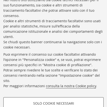
suo funzionamento, sia cookie e altri strumenti di
tracciamento facoltativi che potrai attivare solo con il tuo
consenso.
Cookie e altri strumenti di tracciamento facoltativi sono usati
Rubrica di Ateneo
per analisi statistiche, misure sull'efficacia della
comunicazione istituzionale e analisi dei comportamenti degli
Rss
utenti.
Statistiche
Se chiudi questo banner continuerai la navigazione solo con i
cookie necessari.
Privacy e note legali
Puoi esprimere il consenso sui cookie facoltativi attivando
Biblioteche di Ateneo
l'opzione in "Personalizza cookie" e, se vuoi, potrai esprimere
consensi più specifici in "Mostra cookie di profilazione".
Sale studio
Potrai sempre rivedere le tue scelte e verificare lo stato dei
Carta dei servizi
consensi rientrando nella sezione "Impostazione cookie" del
sito.
Regolamenti
Per maggiori informazioni
consulta la nostra Cookie policy
.
Proxy
Help Desk
SOLO COOKIE NECESSARI
Informazioni sul sito e accessibilità