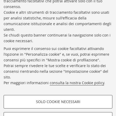
tracciamento facoltativi che potrai attivare solo con il tuo
consenso.
Cookie e altri strumenti di tracciamento facoltativi sono usati
Rubrica di Ateneo
per analisi statistiche, misure sull'efficacia della
comunicazione istituzionale e analisi dei comportamenti degli
Rss
utenti.
Statistiche
Se chiudi questo banner continuerai la navigazione solo con i
cookie necessari.
Privacy e note legali
Puoi esprimere il consenso sui cookie facoltativi attivando
Biblioteche di Ateneo
l'opzione in "Personalizza cookie" e, se vuoi, potrai esprimere
consensi più specifici in "Mostra cookie di profilazione".
Sale studio
Potrai sempre rivedere le tue scelte e verificare lo stato dei
Carta dei servizi
consensi rientrando nella sezione "Impostazione cookie" del
sito.
Regolamenti
Per maggiori informazioni
consulta la nostra Cookie policy
.
Proxy
Help Desk
SOLO COOKIE NECESSARI
Informazioni sul sito e accessibilità
COOKIE DI PROFILAZIONE -
Impostazioni Cookie
FACOLTATIVI