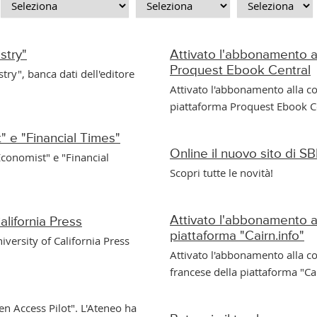
stry"
Attivato l'abbonamento 
Proquest Ebook Central
try", banca dati dell'editore
Attivato l'abbonamento alla collezione di e-
piattaforma Proquest Ebook C
t" e "Financial Times"
Online il nuovo sito di 
 Economist" e "Financial
Scopri tutte le novità!
Attivato l'abbonamento all
California Press
piattaforma "Cairn.info"
niversity of California Press
Attivato l'abbonamento alla collezione "général" di r
francese della piattaforma "
en Access Pilot". L'Ateneo ha