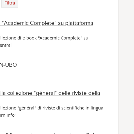
Filtra
a "Academic Complete" su piattaforma
book "Academic Complete" su
entral
SBN-UBO
a collezione "général" delle riviste della
iviste di scientifiche in lingua
Cairn.info"