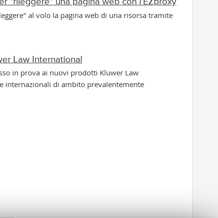
per "rileggere" una pagina web con l'EZproxy
wer Law International
che internazionali di ambito prevalentemente