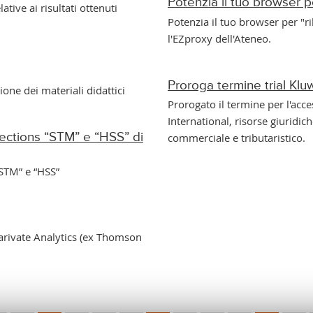
Potenzia il tuo browser 
tive ai risultati ottenuti
Potenzia il tuo browser per "rileggere" al volo la pagina web di una risorsa tramite
l'EZproxy dell'Ateneo.
Proroga termine trial Klu
ne dei materiali didattici
Prorogato il termine per l'accesso in prova ai nuovi prodotti Kluwer Law
International, risorse giuridi
lections “STM” e “HSS” di
commerciale e tributaristico.
“STM” e “HSS”
Clarivate Analytics (ex Thomson