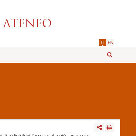
IT
EN
isti e dietologi l'accesso alle più aggiornate