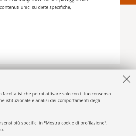
contenuti unici su diete specifiche,
 facoltativi che potrai attivare solo con il tuo consenso.
one istituzionale e analisi dei comportamenti degli
sensi più specifici in "Mostra cookie di profilazione".
o.
ni sul sito e accessibilità