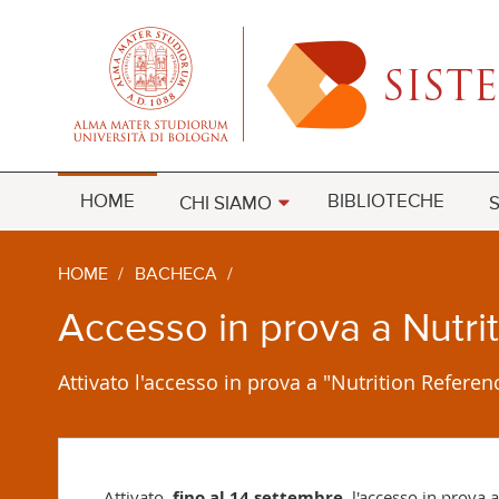
HOME
BIBLIOTECHE
CHI SIAMO
S
HOME
/
BACHECA
/
Accesso in prova a Nutri
Attivato l'accesso in prova a "Nutrition Referen
Attivato,
fino al 14 settembre
, l'accesso in prova 