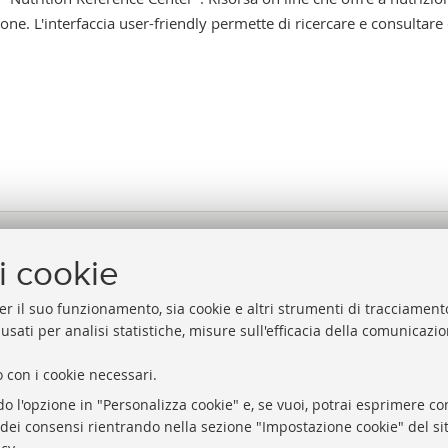
one. L'interfaccia user-friendly permette di ricercare e consultare 
i cookie
er il suo funzionamento, sia cookie e altri strumenti di tracciamento
 usati per analisi statistiche, misure sull'efficacia della comunicazi
 con i cookie necessari.
Biblioteche di Ateneo
Proxy
do l'opzione in "Personalizza cookie" e, se vuoi, potrai esprimere con
Sale studio
Help Desk
o dei consensi rientrando nella sezione "Impostazione cookie" del sit
Carta dei servizi
Informazio