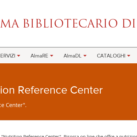
ERVIZI
AlmaRE
AlmaDL
CATALOGHI
tion Reference Center
ce Center".
a "Nutrition Reference Center". Risorsa on line che offre a nutrizion