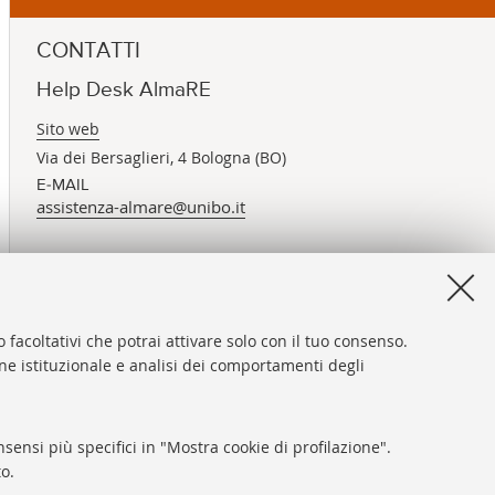
CONTATTI
Help Desk AlmaRE
Sito web
Via dei Bersaglieri, 4 Bologna (BO)
E-MAIL
assistenza-almare@unibo.it
 facoltativi che potrai attivare solo con il tuo consenso.
one istituzionale e analisi dei comportamenti degli
sensi più specifici in "Mostra cookie di profilazione".
o.
ni sul sito e accessibilità