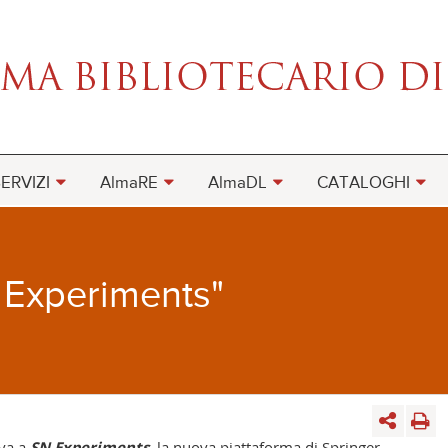
ERVIZI
AlmaRE
AlmaDL
CATALOGHI
 Experiments"
ova a
SN Experiments
, la nuova piattaforma di Springer