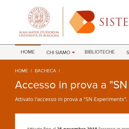
HOME
BIBLIOTECHE
CHI SIAMO
S
HOME
/
BACHECA
/
Accesso in prova a "SN
Attivato l'accesso in prova a "SN Experiments".
Attivato fino al
25 novembre 2018
l'accesso in pr