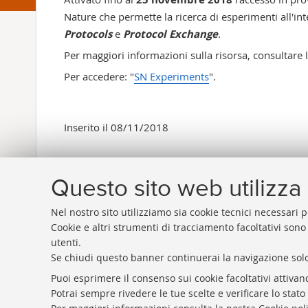
Nature che permette la ricerca di esperimenti all'in
Protocols
e
Protocol Exchange
.
Per maggiori informazioni sulla risorsa, consultare 
Per accedere: "
SN Experiments
".
Inserito il 08/11/2018
Questo sito web utilizza 
Nel nostro sito utilizziamo sia cookie tecnici necessari p
Cookie e altri strumenti di tracciamento facoltativi sono
utenti.
Se chiudi questo banner continuerai la navigazione solo
Rubrica di Ateneo
Puoi esprimere il consenso sui cookie facoltativi attivan
Rss
Potrai sempre rivedere le tue scelte e verificare lo stat
Statistiche