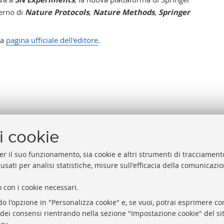
terno di
Nature Protocols
,
Nature Methods
,
Springer
la
pagina ufficiale dell'editore
.
i cookie
er il suo funzionamento, sia cookie e altri strumenti di tracciamento
 usati per analisi statistiche, misure sull'efficacia della comunicazi
 con i cookie necessari.
Biblioteche di Ateneo
Proxy
do l'opzione in "Personalizza cookie" e, se vuoi, potrai esprimere con
Sale studio
Help Desk
o dei consensi rientrando nella sezione "Impostazione cookie" del sit
Carta dei servizi
Informazio