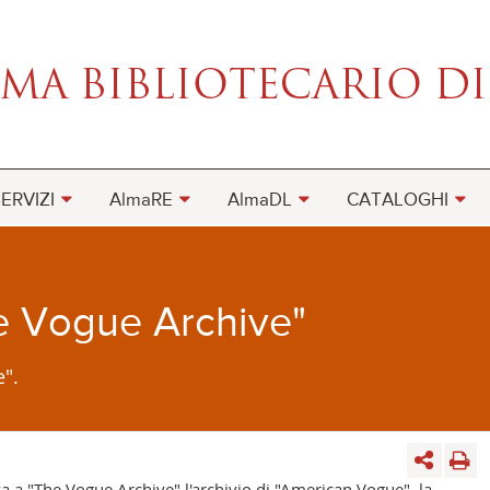
ERVIZI
AlmaRE
AlmaDL
CATALOGHI
e Vogue Archive"
e".
va a "The Vogue Archive" l'archivio di "American Vogue", la