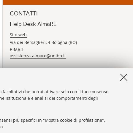
CONTATTI
Help Desk AlmaRE
Sito web
Via dei Bersaglieri, 4 Bologna (BO)
E-MAIL
assistenza-almare@unibo.it
 facoltativi che potrai attivare solo con il tuo consenso.
one istituzionale e analisi dei comportamenti degli
sensi più specifici in "Mostra cookie di profilazione".
o.
ni sul sito e accessibilità