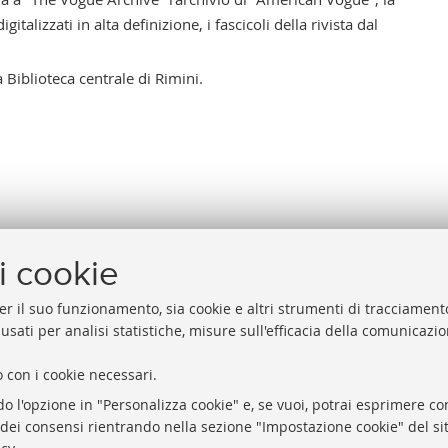
italizzati in alta definizione, i fascicoli della rivista dal
a Biblioteca centrale di Rimini.
i cookie
er il suo funzionamento, sia cookie e altri strumenti di tracciamento
 usati per analisi statistiche, misure sull'efficacia della comunicazi
 con i cookie necessari.
Biblioteche di Ateneo
Proxy
do l'opzione in "Personalizza cookie" e, se vuoi, potrai esprimere con
Sale studio
Help Desk
o dei consensi rientrando nella sezione "Impostazione cookie" del sit
Carta dei servizi
Informazio