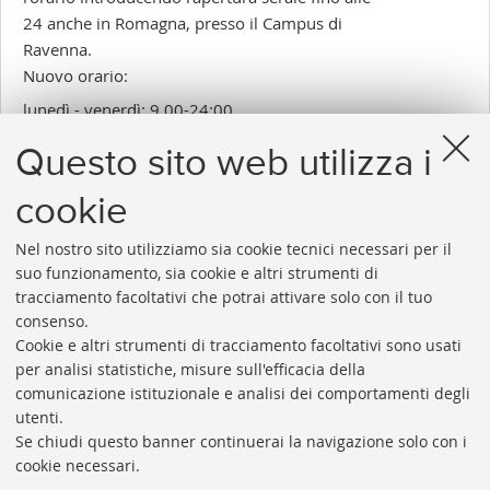
24 anche in Romagna, presso il Campus di
Ravenna.
Nuovo orario:
lunedì - venerdì: 9.00-24:00
sabato & domenica: 9:00-18:00
Questo sito web utilizza i
Inserito il 07/09/2018
cookie
Nel nostro sito utilizziamo sia cookie tecnici necessari per il
suo funzionamento, sia cookie e altri strumenti di
tracciamento facoltativi che potrai attivare solo con il tuo
consenso.
Cookie e altri strumenti di tracciamento facoltativi sono usati
Rubrica di Ateneo
per analisi statistiche, misure sull'efficacia della
comunicazione istituzionale e analisi dei comportamenti degli
Rss
utenti.
Statistiche
Se chiudi questo banner continuerai la navigazione solo con i
cookie necessari.
Privacy e note legali