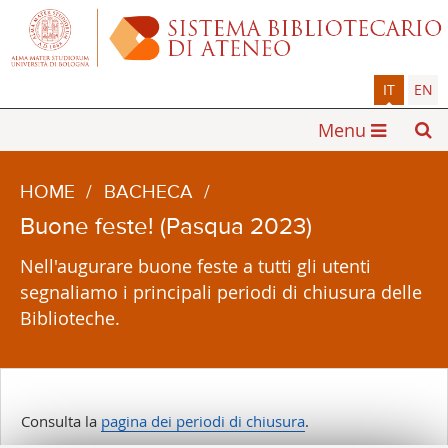
IT
EN
Menu
HOME
/
BACHECA
/
Buone feste! (Pasqua 2023)
Nell'augurare buone feste a tutti gli utenti
segnaliamo i principali periodi di chiusura delle
Biblioteche.
Consulta la
pagina dei periodi di chiusura
.