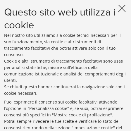
Questo sito web utilizza i
Inserito il 03/04/2023
cookie
Nel nostro sito utilizziamo sia cookie tecnici necessari per il
suo funzionamento, sia cookie e altri strumenti di
tracciamento facoltativi che potrai attivare solo con il tuo
consenso.
Cookie e altri strumenti di tracciamento facoltativi sono usati
Rubrica di Ateneo
per analisi statistiche, misure sull'efficacia della
comunicazione istituzionale e analisi dei comportamenti degli
Rss
utenti.
Statistiche
Se chiudi questo banner continuerai la navigazione solo con i
cookie necessari.
Privacy e note legali
Puoi esprimere il consenso sui cookie facoltativi attivando
Biblioteche di Ateneo
l'opzione in "Personalizza cookie" e, se vuoi, potrai esprimere
consensi più specifici in "Mostra cookie di profilazione".
Sale studio
Potrai sempre rivedere le tue scelte e verificare lo stato dei
Carta dei servizi
consensi rientrando nella sezione "Impostazione cookie" del