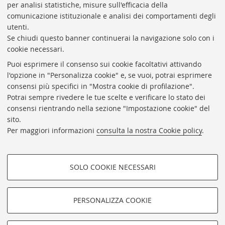
Rubrica di Ateneo
per analisi statistiche, misure sull'efficacia della
comunicazione istituzionale e analisi dei comportamenti degli
Rss
utenti.
Statistiche
Se chiudi questo banner continuerai la navigazione solo con i
cookie necessari.
Privacy e note legali
Puoi esprimere il consenso sui cookie facoltativi attivando
Biblioteche di Ateneo
l'opzione in "Personalizza cookie" e, se vuoi, potrai esprimere
consensi più specifici in "Mostra cookie di profilazione".
Sale studio
Potrai sempre rivedere le tue scelte e verificare lo stato dei
Carta dei servizi
consensi rientrando nella sezione "Impostazione cookie" del
sito.
Regolamenti
Per maggiori informazioni
consulta la nostra Cookie policy
.
Proxy
Help Desk
SOLO COOKIE NECESSARI
Informazioni sul sito e accessibilità
COOKIE DI PROFILAZIONE -
Impostazioni Cookie
FACOLTATIVI
PERSONALIZZA COOKIE
Si tratta di cookie utilizzati per analizzare le caratteristiche della
navigazione degli utenti, creare profili in base al loro comportamento