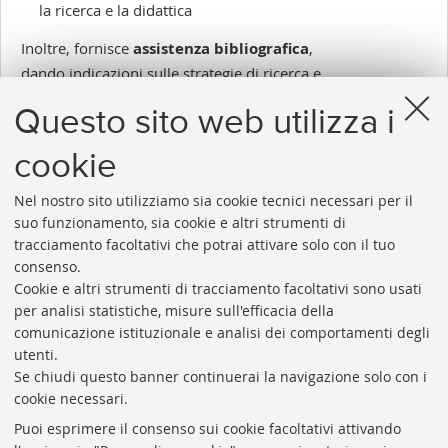
la ricerca e la didattica
Inoltre, fornisce
assistenza bibliografica
,
dando indicazioni sulle strategie di ricerca e
sulle fonti da consultare.
Questo sito web utilizza i
Inserito il 04/07/2018
cookie
Nel nostro sito utilizziamo sia cookie tecnici necessari per il
suo funzionamento, sia cookie e altri strumenti di
tracciamento facoltativi che potrai attivare solo con il tuo
consenso.
Cookie e altri strumenti di tracciamento facoltativi sono usati
Rubrica di Ateneo
per analisi statistiche, misure sull'efficacia della
comunicazione istituzionale e analisi dei comportamenti degli
Rss
utenti.
Statistiche
Se chiudi questo banner continuerai la navigazione solo con i
cookie necessari.
Privacy e note legali
Puoi esprimere il consenso sui cookie facoltativi attivando
Biblioteche di Ateneo