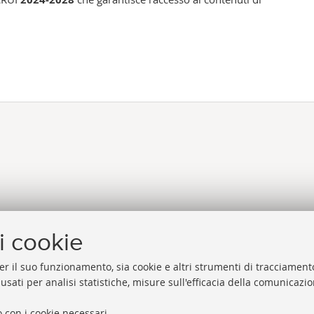
i cookie
er il suo funzionamento, sia cookie e altri strumenti di tracciamento
 usati per analisi statistiche, misure sull'efficacia della comunicazi
 con i cookie necessari.
Biblioteche di Ateneo
Proxy