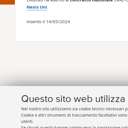
Nexis Uni
.
Inserito il 14/05/2024
Questo sito web utilizza 
Nel nostro sito utilizziamo sia cookie tecnici necessari p
Cookie e altri strumenti di tracciamento facoltativi sono
utenti.
Se chiudi questo banner continuerai la navigazione solo
Rubrica di Ateneo