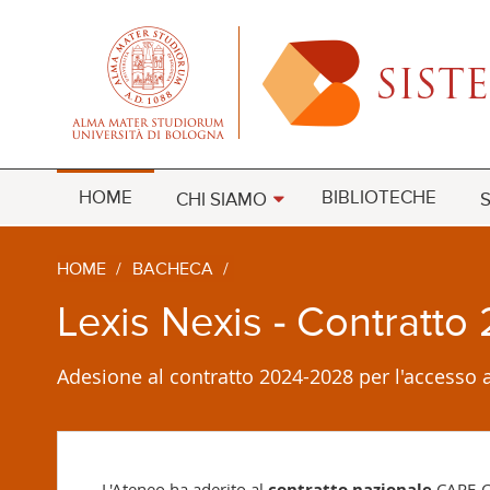
HOME
BIBLIOTECHE
CHI SIAMO
S
HOME
/
BACHECA
/
Lexis Nexis - Contratt
Adesione al contratto 2024-2028 per l'accesso a
L'Ateneo ha aderito al
contratto nazionale
CARE-