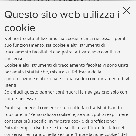
ripristino della piattaforma.
Questo sito web utilizza i
Inserito il 18/07/2017
cookie
Nel nostro sito utilizziamo sia cookie tecnici necessari per il
suo funzionamento, sia cookie e altri strumenti di
tracciamento facoltativi che potrai attivare solo con il tuo
consenso.
Cookie e altri strumenti di tracciamento facoltativi sono usati
Rubrica di Ateneo
per analisi statistiche, misure sull'efficacia della
comunicazione istituzionale e analisi dei comportamenti degli
Rss
utenti.
Statistiche
Se chiudi questo banner continuerai la navigazione solo con i
cookie necessari.
Privacy e note legali
Puoi esprimere il consenso sui cookie facoltativi attivando
Biblioteche di Ateneo
l'opzione in "Personalizza cookie" e, se vuoi, potrai esprimere
consensi più specifici in "Mostra cookie di profilazione".
Sale studio
Potrai sempre rivedere le tue scelte e verificare lo stato dei
Carta dei servizi
consensi rientrando nella sezione "Impostazione cookie" del