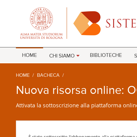
HOME
BIBLIOTECHE
CHI SIAMO
S
HOME
/
BACHECA
/
Nuova risorsa online: 
Attivata la sottoscrizione alla piattaforma onli
È
stato sottoscritto l'abbonamento alla piattaforma d