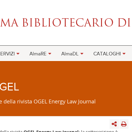
ERVIZI
AlmaRE
AlmaDL
CATALOGHI
OGEL
ne della rivista OGEL Energy Law Journal
ella rivista
OGEL
Energy Law Journal
; la sottoscrizione è