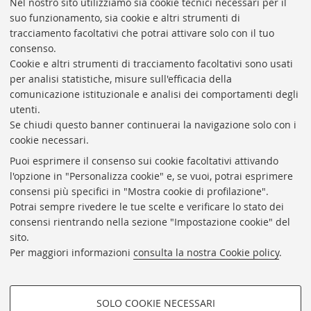
Nel nostro sito utilizziamo sia cookie tecnici necessari per il
suo funzionamento, sia cookie e altri strumenti di
tracciamento facoltativi che potrai attivare solo con il tuo
consenso.
Cookie e altri strumenti di tracciamento facoltativi sono usati
Rubrica di Ateneo
per analisi statistiche, misure sull'efficacia della
comunicazione istituzionale e analisi dei comportamenti degli
Rss
utenti.
Statistiche
Se chiudi questo banner continuerai la navigazione solo con i
cookie necessari.
Privacy e note legali
Puoi esprimere il consenso sui cookie facoltativi attivando
Biblioteche di Ateneo
l'opzione in "Personalizza cookie" e, se vuoi, potrai esprimere
consensi più specifici in "Mostra cookie di profilazione".
Sale studio
Potrai sempre rivedere le tue scelte e verificare lo stato dei
Carta dei servizi
consensi rientrando nella sezione "Impostazione cookie" del
sito.
Regolamenti
Per maggiori informazioni
consulta la nostra Cookie policy
.
Proxy
Help Desk
SOLO COOKIE NECESSARI
Informazioni sul sito e accessibilità