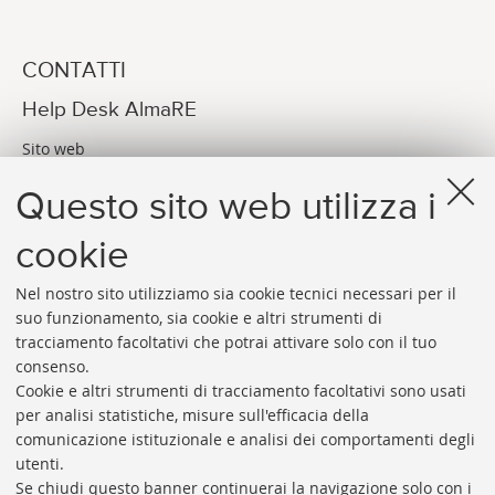
CONTATTI
Help Desk AlmaRE
Sito web
Via dei Bersaglieri, 4 Bologna (BO)
Questo sito web utilizza i
E-MAIL
assistenza-almare@unibo.it
cookie
Nel nostro sito utilizziamo sia cookie tecnici necessari per il
suo funzionamento, sia cookie e altri strumenti di
tracciamento facoltativi che potrai attivare solo con il tuo
consenso.
Cookie e altri strumenti di tracciamento facoltativi sono usati
Rubrica di Ateneo
per analisi statistiche, misure sull'efficacia della
comunicazione istituzionale e analisi dei comportamenti degli
Rss
utenti.
Statistiche
Se chiudi questo banner continuerai la navigazione solo con i