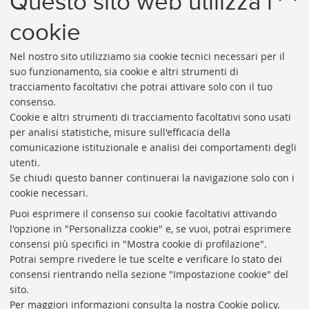
Questo sito web utilizza i
E-MAIL
assistenza-almare@unibo.it
cookie
Nel nostro sito utilizziamo sia cookie tecnici necessari per il
suo funzionamento, sia cookie e altri strumenti di
tracciamento facoltativi che potrai attivare solo con il tuo
consenso.
Cookie e altri strumenti di tracciamento facoltativi sono usati
Rubrica di Ateneo
per analisi statistiche, misure sull'efficacia della
comunicazione istituzionale e analisi dei comportamenti degli
Rss
utenti.
Statistiche
Se chiudi questo banner continuerai la navigazione solo con i
cookie necessari.
Privacy e note legali
Puoi esprimere il consenso sui cookie facoltativi attivando
Biblioteche di Ateneo
l'opzione in "Personalizza cookie" e, se vuoi, potrai esprimere
consensi più specifici in "Mostra cookie di profilazione".
Sale studio
Potrai sempre rivedere le tue scelte e verificare lo stato dei
Carta dei servizi
consensi rientrando nella sezione "Impostazione cookie" del
sito.
Regolamenti
Per maggiori informazioni
consulta la nostra Cookie policy
.