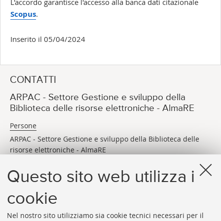
L'accordo garantisce l'accesso alla banca dati citazionale
Scopus
.
Inserito il 05/04/2024
CONTATTI
ARPAC - Settore Gestione e sviluppo della
Biblioteca delle risorse elettroniche - AlmaRE
Persone
ARPAC - Settore Gestione e sviluppo della Biblioteca delle
risorse elettroniche - AlmaRE
Via dei Bersaglieri 4
Bologna (BO)
Questo sito web utilizza i
E-MAIL
arpac.almare@unibo.it
cookie
Nel nostro sito utilizziamo sia cookie tecnici necessari per il