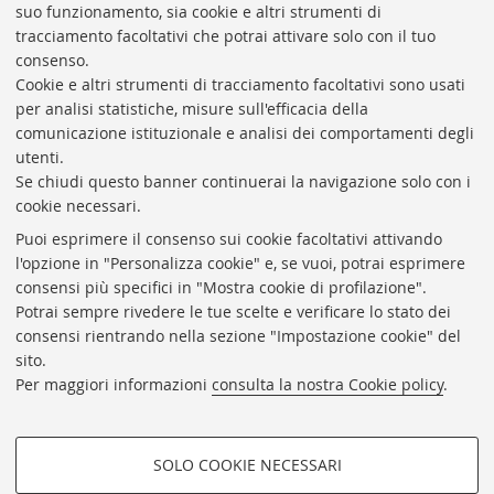
suo funzionamento, sia cookie e altri strumenti di
tracciamento facoltativi che potrai attivare solo con il tuo
consenso.
Cookie e altri strumenti di tracciamento facoltativi sono usati
Rubrica di Ateneo
per analisi statistiche, misure sull'efficacia della
comunicazione istituzionale e analisi dei comportamenti degli
Rss
utenti.
Statistiche
Se chiudi questo banner continuerai la navigazione solo con i
cookie necessari.
Privacy e note legali
Puoi esprimere il consenso sui cookie facoltativi attivando
Biblioteche di Ateneo
l'opzione in "Personalizza cookie" e, se vuoi, potrai esprimere
consensi più specifici in "Mostra cookie di profilazione".
Sale studio
Potrai sempre rivedere le tue scelte e verificare lo stato dei
Carta dei servizi
consensi rientrando nella sezione "Impostazione cookie" del
sito.
Regolamenti
Per maggiori informazioni
consulta la nostra Cookie policy
.
Proxy
Help Desk
SOLO COOKIE NECESSARI
Informazioni sul sito e accessibilità
COOKIE DI PROFILAZIONE -