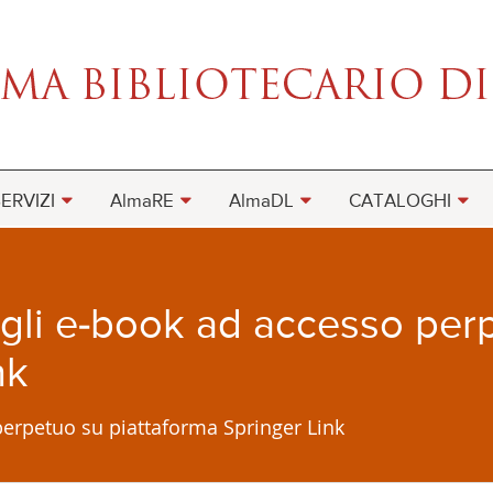
ERVIZI
AlmaRE
AlmaDL
CATALOGHI
egli e-book ad accesso per
nk
 perpetuo su piattaforma Springer Link