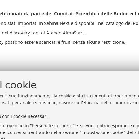
selezionati da parte dei Comitati Scientifici delle Bibliotech
sono stati importati in Sebina Next e disponibili nel catalogo del P
i nel discovery tool di Ateneo AlmaStart.
, possono essere scaricati e fruiti senza alcuna restrizione.
i cookie
er il suo funzionamento, sia cookie e altri strumenti di tracciamento
 usati per analisi statistiche, misure sull'efficacia della comunicazi
 con i cookie necessari.
Biblioteche di Ateneo
Proxy
do l'opzione in "Personalizza cookie" e, se vuoi, potrai esprimere con
Sale studio
Help Desk
o dei consensi rientrando nella sezione "Impostazione cookie" del sit
Carta dei servizi
Informazio