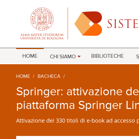
HOME
BIBLIOTECHE
CHI SIAMO
S
HOME
/
BACHECA
/
Springer: attivazione d
piattaforma Springer Li
Attivazione dei 330 titoli di e-book ad accesso