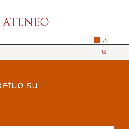
IT
EN
petuo su