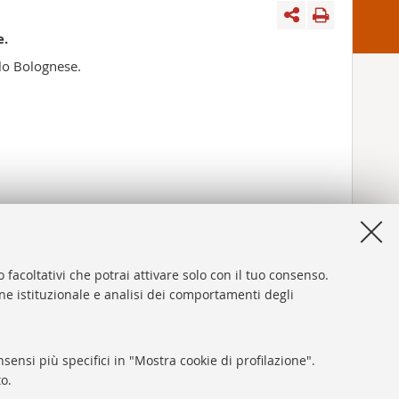
e.
olo Bolognese.
 facoltativi che potrai attivare solo con il tuo consenso.
one istituzionale e analisi dei comportamenti degli
sensi più specifici in "Mostra cookie di profilazione".
o.
ni sul sito e accessibilità