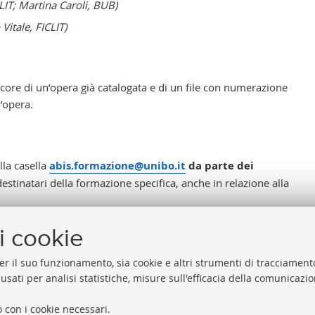
LIT; Martina Caroli, BUB)
itale, FICLIT)
ore di un’opera già catalogata e di un file con numerazione
l’opera.
lla casella
abis.formazione@unibo.it
da parte dei
destinatari della formazione specifica, anche in relazione alla
i cookie
er il suo funzionamento, sia cookie e altri strumenti di tracciamento
 usati per analisi statistiche, misure sull'efficacia della comunicazi
 con i cookie necessari.
Biblioteche di Ateneo
Proxy