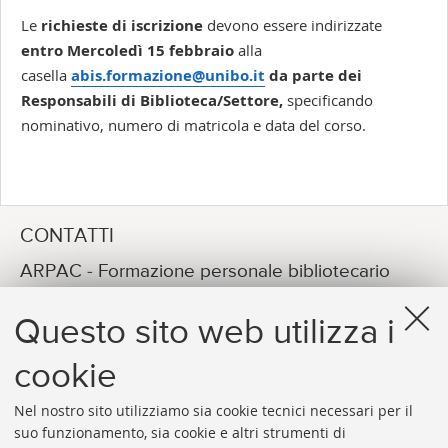
Le
richieste di iscrizione
devono essere indirizzate
entro Mercoledì 15 febbraio
alla
casella
abis.formazione@unibo.it
da parte dei
Responsabili di Biblioteca/Settore,
specificando
nominativo, numero di matricola e data del corso.
CONTATTI
ARPAC - Formazione personale bibliotecario
Michela Mengoli
Questo sito web utilizza i
E-MAIL
arpac.formazione@unibo.it
cookie
Nel nostro sito utilizziamo sia cookie tecnici necessari per il
suo funzionamento, sia cookie e altri strumenti di