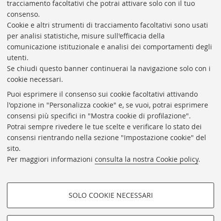
tracciamento facoltativi che potrai attivare solo con il tuo
consenso.
Cookie e altri strumenti di tracciamento facoltativi sono usati
Rubrica di Ateneo
per analisi statistiche, misure sull'efficacia della
comunicazione istituzionale e analisi dei comportamenti degli
Rss
utenti.
Statistiche
Se chiudi questo banner continuerai la navigazione solo con i
cookie necessari.
Privacy e note legali
Puoi esprimere il consenso sui cookie facoltativi attivando
Biblioteche di Ateneo
l'opzione in "Personalizza cookie" e, se vuoi, potrai esprimere
consensi più specifici in "Mostra cookie di profilazione".
Sale studio
Potrai sempre rivedere le tue scelte e verificare lo stato dei
Carta dei servizi
consensi rientrando nella sezione "Impostazione cookie" del
sito.
Regolamenti
Per maggiori informazioni
consulta la nostra Cookie policy
.
Proxy
Help Desk
SOLO COOKIE NECESSARI
Informazioni sul sito e accessibilità
COOKIE DI PROFILAZIONE -
Impostazioni Cookie
FACOLTATIVI