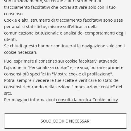
suo funzionamento, sia cookie e altri strumenti di
tracciamento facoltativi che potrai attivare solo con il tuo
consenso.
Cookie e altri strumenti di tracciamento facoltativi sono usati
Rubrica di Ateneo
per analisi statistiche, misure sull'efficacia della
comunicazione istituzionale e analisi dei comportamenti degli
Rss
utenti.
Statistiche
Se chiudi questo banner continuerai la navigazione solo con i
cookie necessari.
Privacy e note legali
Puoi esprimere il consenso sui cookie facoltativi attivando
Biblioteche di Ateneo
l'opzione in "Personalizza cookie" e, se vuoi, potrai esprimere
consensi più specifici in "Mostra cookie di profilazione".
Sale studio
Potrai sempre rivedere le tue scelte e verificare lo stato dei
Carta dei servizi
consensi rientrando nella sezione "Impostazione cookie" del
sito.
Regolamenti
Per maggiori informazioni
consulta la nostra Cookie policy
.
Proxy
Help Desk
SOLO COOKIE NECESSARI
Informazioni sul sito e accessibilità
COOKIE DI PROFILAZIONE -