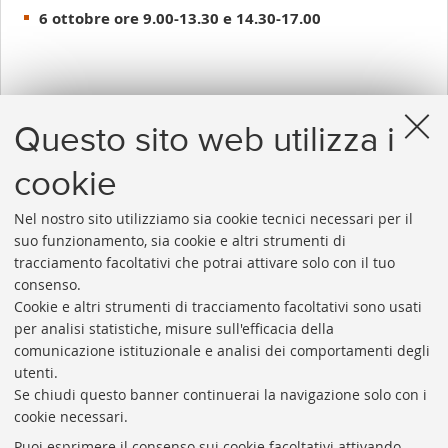
6 ottobre ore 9.00-13.30 e 14.30-17.00
Per ulteriori informazioni e iscrizioni
al
Questo sito web utilizza i
corso contattare
Orietta Bonora
- tel.
0512094277
cookie
Nel nostro sito utilizziamo sia cookie tecnici necessari per il
suo funzionamento, sia cookie e altri strumenti di
tracciamento facoltativi che potrai attivare solo con il tuo
consenso.
Cookie e altri strumenti di tracciamento facoltativi sono usati
Rubrica di Ateneo
per analisi statistiche, misure sull'efficacia della
comunicazione istituzionale e analisi dei comportamenti degli
Rss
utenti.
Statistiche
Se chiudi questo banner continuerai la navigazione solo con i
cookie necessari.
Privacy e note legali
Puoi esprimere il consenso sui cookie facoltativi attivando