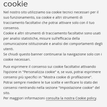
cookie
Nel nostro sito utilizziamo sia cookie tecnici necessari per il
suo funzionamento, sia cookie e altri strumenti di
tracciamento facoltativi che potrai attivare solo con il tuo
consenso.
Cookie e altri strumenti di tracciamento facoltativi sono usati
Rubrica di Ateneo
per analisi statistiche, misure sull'efficacia della
comunicazione istituzionale e analisi dei comportamenti degli
Rss
utenti.
Statistiche
Se chiudi questo banner continuerai la navigazione solo con i
cookie necessari.
Privacy e note legali
Puoi esprimere il consenso sui cookie facoltativi attivando
Biblioteche di Ateneo
l'opzione in "Personalizza cookie" e, se vuoi, potrai esprimere
consensi più specifici in "Mostra cookie di profilazione".
Sale studio
Potrai sempre rivedere le tue scelte e verificare lo stato dei
Carta dei servizi
consensi rientrando nella sezione "Impostazione cookie" del
sito.
Regolamenti
Per maggiori informazioni
consulta la nostra Cookie policy
.
Proxy