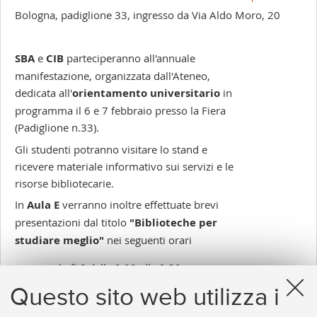
-
Bologna, padiglione 33, ingresso da Via Aldo Moro, 20
SBA
e
CIB
parteciperanno all'annuale
manifestazione, organizzata dall'Ateneo,
dedicata all'
orientamento universitario
in
programma il 6 e 7 febbraio presso la Fiera
(Padiglione n.33).
Gli studenti potranno visitare lo stand e
ricevere materiale informativo sui servizi e le
risorse bibliotecarie.
In
Aula E
verranno inoltre effettuate brevi
presentazioni dal titolo
"Biblioteche per
studiare meglio"
nei seguenti orari
mercoledì 6 dalle 9.00 alle 9.30
giovedì 7 dalle 11.30 alle 12.00
Questo sito web utilizza i