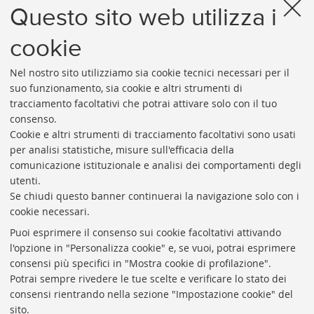
Maggiori informazioni sul sito dell'AIB alla
Questo sito web utilizza i
pagina
http://www.aib.it/aib/sezioni/emr/c060
5a.htm3
cookie
Nel nostro sito utilizziamo sia cookie tecnici necessari per il
suo funzionamento, sia cookie e altri strumenti di
tracciamento facoltativi che potrai attivare solo con il tuo
consenso.
Cookie e altri strumenti di tracciamento facoltativi sono usati
Rubrica di Ateneo
per analisi statistiche, misure sull'efficacia della
comunicazione istituzionale e analisi dei comportamenti degli
Rss
utenti.
Statistiche
Se chiudi questo banner continuerai la navigazione solo con i
cookie necessari.
Privacy e note legali
Puoi esprimere il consenso sui cookie facoltativi attivando
Biblioteche di Ateneo
l'opzione in "Personalizza cookie" e, se vuoi, potrai esprimere
consensi più specifici in "Mostra cookie di profilazione".
Sale studio
Potrai sempre rivedere le tue scelte e verificare lo stato dei
Carta dei servizi
consensi rientrando nella sezione "Impostazione cookie" del
sito.
Regolamenti