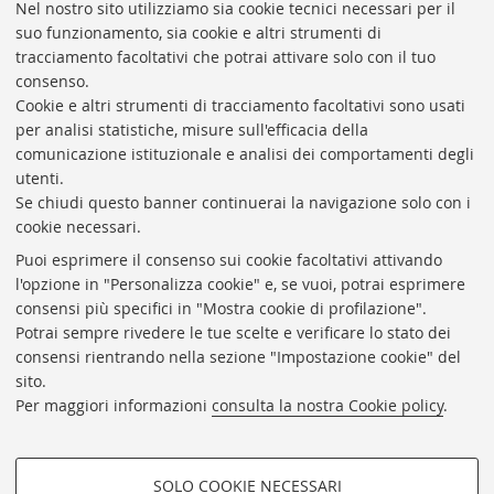
Nel nostro sito utilizziamo sia cookie tecnici necessari per il
suo funzionamento, sia cookie e altri strumenti di
tracciamento facoltativi che potrai attivare solo con il tuo
consenso.
Cookie e altri strumenti di tracciamento facoltativi sono usati
Rubrica di Ateneo
per analisi statistiche, misure sull'efficacia della
comunicazione istituzionale e analisi dei comportamenti degli
Rss
utenti.
Statistiche
Se chiudi questo banner continuerai la navigazione solo con i
cookie necessari.
Privacy e note legali
Puoi esprimere il consenso sui cookie facoltativi attivando
Biblioteche di Ateneo
l'opzione in "Personalizza cookie" e, se vuoi, potrai esprimere
consensi più specifici in "Mostra cookie di profilazione".
Sale studio
Potrai sempre rivedere le tue scelte e verificare lo stato dei
Carta dei servizi
consensi rientrando nella sezione "Impostazione cookie" del
sito.
Regolamenti
Per maggiori informazioni
consulta la nostra Cookie policy
.
Proxy
Help Desk
SOLO COOKIE NECESSARI
Informazioni sul sito e accessibilità