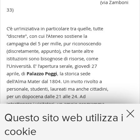
(via Zamboni
33)
C’è un’iniziativa in particolare tra quelle, tutte
"discrete", con cui l’Ateneo sostiene la
campagna del 5 per mille, pur riconoscendo
(discretamente, appunto), che tante altre
istituzioni sono bisognose di risorse, come
l’Università. E’ l’apertura serale, giovedì 27
aprile, di
Palazzo Poggi
, la storica sede
dell'Alma Mater dal 1804. Un invito rivolto a
personale, studenti, laureati ma anche cittadini,
per un dopocena dalle 21 alle 24. Ad
intrattenere i visitatori, un ampio programma
di visite guidate alla scoperta dei tesori,
Questo sito web utilizza i
intrattenimenti musicali e persino una lezione
del professor
Umberto Eco
.
cookie