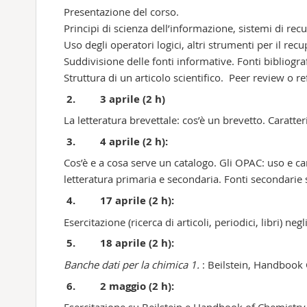
Presentazione del corso.
Principi di scienza dell’informazione, sistemi di rec
Uso degli operatori logici, altri strumenti per il rec
Suddivisione delle fonti informative. Fonti bibliograf
Struttura di un articolo scientifico. Peer review o r
2. 3 aprile (2 h)
La letteratura brevettale: cos’è un brevetto. Caratter
3. 4 aprile (2 h):
Cos’è e a cosa serve un catalogo. Gli OPAC: uso e car
letteratura primaria e secondaria. Fonti secondarie s
4. 17 aprile (2 h):
Esercitazione (ricerca di articoli, periodici, libri) n
5. 18 aprile (2 h):
Banche dati per la chimica 1.
: Beilstein, Handbook
6. 2 maggio (2 h):