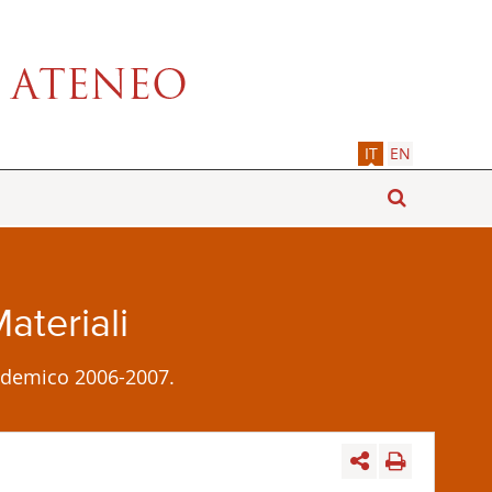
IT
EN
ateriali
ccademico 2006-2007.
Leaflet
| ©
OpenStreetMap