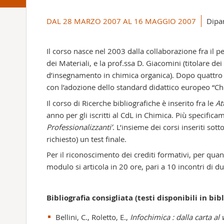
+
DAL 28 MARZO 2007 AL 16 MAGGIO 2007
Dipa
-
Il corso nasce nel 2003 dalla collaborazione fra il p
dei Materiali, e la prof.ssa D. Giacomini (titolare dei
d’insegnamento in chimica organica). Dopo quattro an
con l’adozione dello standard didattico europeo “Ch
Il corso di Ricerche bibliografiche è inserito fra le
At
anno per gli iscritti al CdL in Chimica. Più specific
Professionalizzanti’
. L’insieme dei corsi inseriti so
richiesto) un test finale.
Per il riconoscimento dei crediti formativi, per quant
modulo si articola in 20 ore, pari a 10 incontri di du
Bibliografia consigliata (testi disponibili in bib
Bellini, C., Roletto, E.,
Infochimica : dalla carta al