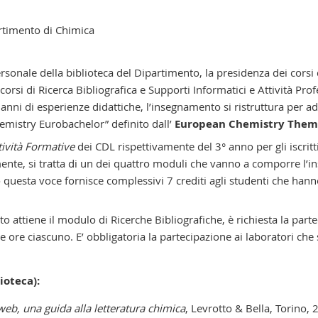
rtimento di Chimica
ersonale della biblioteca del Dipartimento, la presidenza dei corsi
 corsi di Ricerca Bibliografica e Supporti Informatici e Attività Prof
ni di esperienze didattiche, l’insegnamento si ristruttura per adeg
emistry Eurobachelor” definito dall’
European Chemistry Them
tività
Formative
dei CDL rispettivamente del 3° anno per gli iscritti
amente, si tratta di un dei quattro moduli che vanno a comporre l’
tto questa voce fornisce complessivi 7 crediti agli studenti che ha
o attiene il modulo di Ricerche Bibliografiche, è richiesta la partec
e ore ciascuno. E’ obbligatoria la partecipazione ai laboratori che 
lioteca):
 web, una guida alla letteratura chimica
, Levrotto & Bella, Torino, 