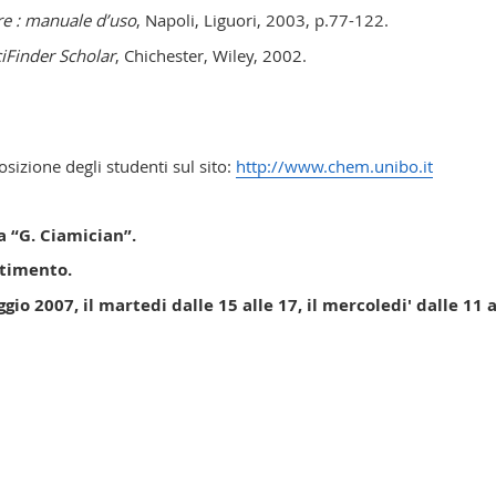
ire : manuale d’uso
, Napoli, Liguori, 2003, p.77-122.
ciFinder Scholar
, Chichester, Wiley, 2002.
osizione degli studenti sul sito:
http://www.chem.unibo.it
a “G. Ciamician”.
rtimento.
io 2007, il martedi dalle 15 alle 17, il mercoledi' dalle 11 a