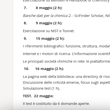
Esercitazione su Beilstein e Handbook of Chemistry
7. 8 maggio (2 h):
Banche dati per la chimica 2.
: SciFinder Scholar, NI
8. 9 maggio (2 h):
Esercitazione su NIST e Toxnet.
9. 15 maggio (2 h):
I riferimenti bibliografici: funzione, struttura, modal
Internet e i motori di ricerca. L’informazione scientif
Le principali società chimiche in rete: le piattaforme
10. 16 maggio (2 h):
La pagina web della biblioteca: una directory di riso
Discussione delle criticità emerse, focus sugli aspetti 
Simulazione test (1 h).
TEST. 22 maggio:
Il test è costituito da 6 domande aperte.