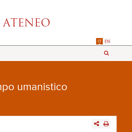
IT
EN
ampo umanistico