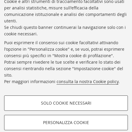
Cookie e altri strumenti di tracciamento facoltativi sono usati
Rubrica di Ateneo
per analisi statistiche, misure sull'efficacia della
comunicazione istituzionale e analisi dei comportamenti degli
Rss
utenti.
Statistiche
Se chiudi questo banner continuerai la navigazione solo con i
cookie necessari.
Privacy e note legali
Puoi esprimere il consenso sui cookie facoltativi attivando
Biblioteche di Ateneo
l'opzione in "Personalizza cookie" e, se vuoi, potrai esprimere
consensi più specifici in "Mostra cookie di profilazione".
Sale studio
Potrai sempre rivedere le tue scelte e verificare lo stato dei
Carta dei servizi
consensi rientrando nella sezione "Impostazione cookie" del
sito.
Regolamenti
Per maggiori informazioni
consulta la nostra Cookie policy
.
Proxy
Help Desk
SOLO COOKIE NECESSARI
Informazioni sul sito e accessibilità
COOKIE DI PROFILAZIONE -
Impostazioni Cookie
FACOLTATIVI
PERSONALIZZA COOKIE
Si tratta di cookie utilizzati per analizzare le caratteristiche della