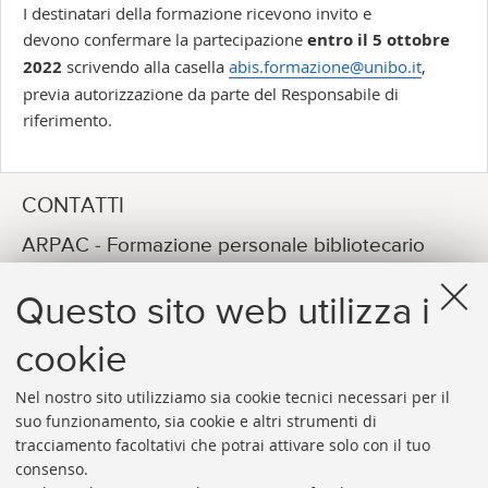
I destinatari della formazione ricevono invito e
devono confermare la partecipazione
entro il 5 ottobre
2022
scrivendo alla casella
abis.formazione@unibo.it
,
previa autorizzazione da parte del Responsabile di
riferimento.
CONTATTI
ARPAC - Formazione personale bibliotecario
Michela Mengoli
Questo sito web utilizza i
E-MAIL
arpac.formazione@unibo.it
cookie
Nel nostro sito utilizziamo sia cookie tecnici necessari per il
suo funzionamento, sia cookie e altri strumenti di
tracciamento facoltativi che potrai attivare solo con il tuo
consenso.