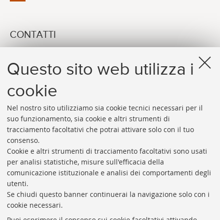
CONTATTI
Michela Mengoli
Questo sito web utilizza i
E-MAIL
arpac.formazione@unibo.it
cookie
Nel nostro sito utilizziamo sia cookie tecnici necessari per il
suo funzionamento, sia cookie e altri strumenti di
tracciamento facoltativi che potrai attivare solo con il tuo
consenso.
Cookie e altri strumenti di tracciamento facoltativi sono usati
Rubrica di Ateneo
per analisi statistiche, misure sull'efficacia della
comunicazione istituzionale e analisi dei comportamenti degli
Rss
utenti.
Statistiche
Se chiudi questo banner continuerai la navigazione solo con i
cookie necessari.
Privacy e note legali
Puoi esprimere il consenso sui cookie facoltativi attivando