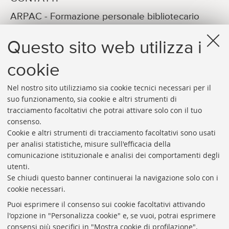
ARPAC - Formazione personale bibliotecario
Michela Mengoli
Questo sito web utilizza i
E-MAIL
arpac.formazione@unibo.it
cookie
Nel nostro sito utilizziamo sia cookie tecnici necessari per il
suo funzionamento, sia cookie e altri strumenti di
tracciamento facoltativi che potrai attivare solo con il tuo
consenso.
Cookie e altri strumenti di tracciamento facoltativi sono usati
Rubrica di Ateneo
per analisi statistiche, misure sull'efficacia della
comunicazione istituzionale e analisi dei comportamenti degli
Rss
utenti.
Statistiche
Se chiudi questo banner continuerai la navigazione solo con i
cookie necessari.
Privacy e note legali
Puoi esprimere il consenso sui cookie facoltativi attivando
Biblioteche di Ateneo
l'opzione in "Personalizza cookie" e, se vuoi, potrai esprimere
consensi più specifici in "Mostra cookie di profilazione".
Sale studio