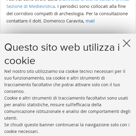
Sezione di Medievistica
. I periodici sono collocati alla fine
del corridoio compatti di archeologia. Per la consultazione
contattare il dott. Domenico Caravita,
mail
CONSULTAZIONE E PRESTITO
Questo sito web utilizza i
Prestito non disponibile.
Consultazione non disponibile.
cookie
Nel nostro sito utilizziamo sia cookie tecnici necessari per il
suo funzionamento, sia cookie e altri strumenti di
tracciamento facoltativi che potrai attivare solo con il tuo
consenso.
Cookie e altri strumenti di tracciamento facoltativi sono usati
Rubrica di Ateneo
per analisi statistiche, misure sull'efficacia della
comunicazione istituzionale e analisi dei comportamenti degli
Rss
utenti.
Statistiche
Se chiudi questo banner continuerai la navigazione solo con i
cookie necessari.
Privacy e note legali