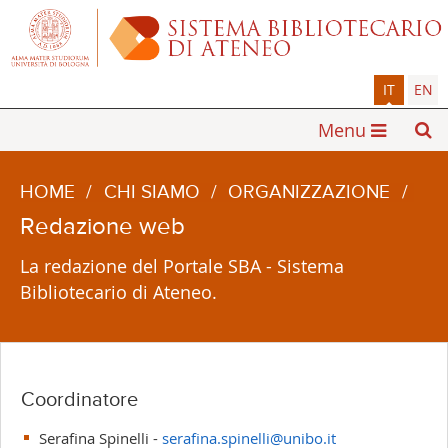
IT
EN
Menu
HOME
/
CHI SIAMO
/
ORGANIZZAZIONE
/
Redazione web
La redazione del Portale SBA - Sistema
Bibliotecario di Ateneo.
Coordinatore
Serafina Spinelli -
serafina.spinelli@unibo.it