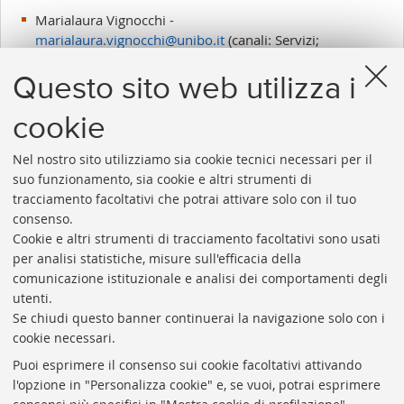
Marialaura Vignocchi -
marialaura.vignocchi@unibo.it
(canali: Servizi;
AlmaDL)
Questo sito web utilizza i
Enrica Zani -
enrica.zani@unibo.it
(canali: Chi
siamo; AlmaRE)
cookie
Nel nostro sito utilizziamo sia cookie tecnici necessari per il
suo funzionamento, sia cookie e altri strumenti di
tracciamento facoltativi che potrai attivare solo con il tuo
consenso.
Cookie e altri strumenti di tracciamento facoltativi sono usati
Rubrica di Ateneo
per analisi statistiche, misure sull'efficacia della
comunicazione istituzionale e analisi dei comportamenti degli
Rss
utenti.
Statistiche
Se chiudi questo banner continuerai la navigazione solo con i
cookie necessari.
Privacy e note legali
Puoi esprimere il consenso sui cookie facoltativi attivando
Biblioteche di Ateneo
l'opzione in "Personalizza cookie" e, se vuoi, potrai esprimere