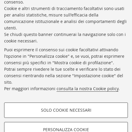
consenso.
Cookie e altri strumenti di tracciamento facoltativi sono usati
Rubrica di Ateneo
per analisi statistiche, misure sull'efficacia della
comunicazione istituzionale e analisi dei comportamenti degli
Rss
utenti.
Statistiche
Se chiudi questo banner continuerai la navigazione solo con i
cookie necessari.
Privacy e note legali
Puoi esprimere il consenso sui cookie facoltativi attivando
Biblioteche di Ateneo
l'opzione in "Personalizza cookie" e, se vuoi, potrai esprimere
consensi più specifici in "Mostra cookie di profilazione".
Sale studio
Potrai sempre rivedere le tue scelte e verificare lo stato dei
Carta dei servizi
consensi rientrando nella sezione "Impostazione cookie" del
sito.
Regolamenti
Per maggiori informazioni
consulta la nostra Cookie policy
.
Proxy
Help Desk
SOLO COOKIE NECESSARI
Informazioni sul sito e accessibilità
COOKIE DI PROFILAZIONE -
Impostazioni Cookie
FACOLTATIVI
PERSONALIZZA COOKIE