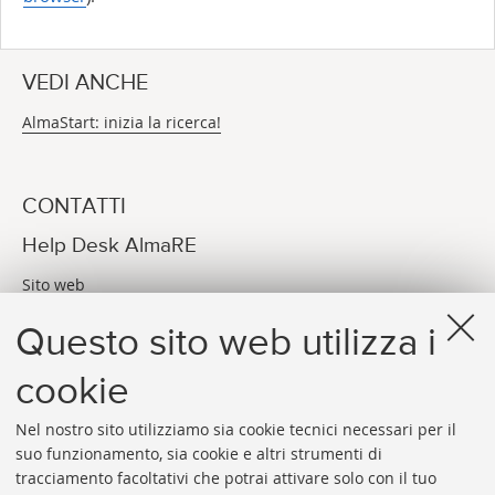
VEDI ANCHE
AlmaStart: inizia la ricerca!
CONTATTI
Help Desk AlmaRE
Sito web
Via dei Bersaglieri, 4 Bologna (BO)
Questo sito web utilizza i
E-MAIL
assistenza-almare@unibo.it
cookie
Nel nostro sito utilizziamo sia cookie tecnici necessari per il
suo funzionamento, sia cookie e altri strumenti di
tracciamento facoltativi che potrai attivare solo con il tuo