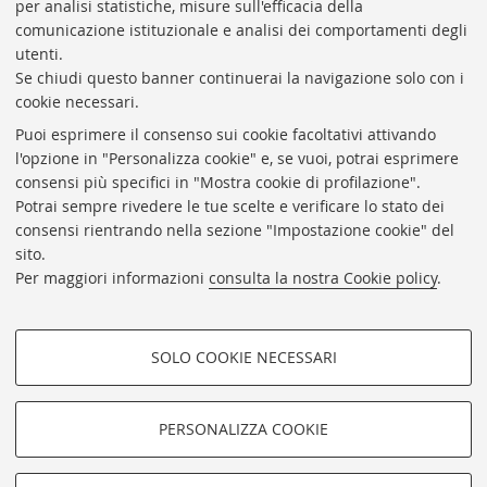
Rubrica di Ateneo
per analisi statistiche, misure sull'efficacia della
comunicazione istituzionale e analisi dei comportamenti degli
Rss
utenti.
Statistiche
Se chiudi questo banner continuerai la navigazione solo con i
cookie necessari.
Privacy e note legali
Puoi esprimere il consenso sui cookie facoltativi attivando
Biblioteche di Ateneo
l'opzione in "Personalizza cookie" e, se vuoi, potrai esprimere
consensi più specifici in "Mostra cookie di profilazione".
Sale studio
Potrai sempre rivedere le tue scelte e verificare lo stato dei
Carta dei servizi
consensi rientrando nella sezione "Impostazione cookie" del
sito.
Regolamenti
Per maggiori informazioni
consulta la nostra Cookie policy
.
Proxy
Help Desk
SOLO COOKIE NECESSARI
Informazioni sul sito e accessibilità
COOKIE DI PROFILAZIONE -
Impostazioni Cookie
FACOLTATIVI
PERSONALIZZA COOKIE
Si tratta di cookie utilizzati per analizzare le caratteristiche della
navigazione degli utenti, creare profili in base al loro comportamento