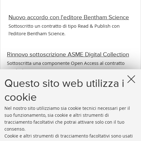
Nuovo accordo con l'editore Bentham Science
Sottoscritto un contratto di tipo Read & Publish con
l'editore Bentham Science.
Rinnovo sottoscrizione ASME Digital Collection
Sottoscritta una componente Open Access al contratto
con l'editore ASME.
Questo sito web utilizza i
cookie
1
2
3
4
5
6
7
...
37
Nel nostro sito utilizziamo sia cookie tecnici necessari per il
«
Success
suo funzionamento, sia cookie e altri strumenti di
Precedenti
12
tracciamento facoltativi che potrai attivare solo con il tuo
12
elemen
consenso.
elementi
»
Cookie e altri strumenti di tracciamento facoltativi sono usati