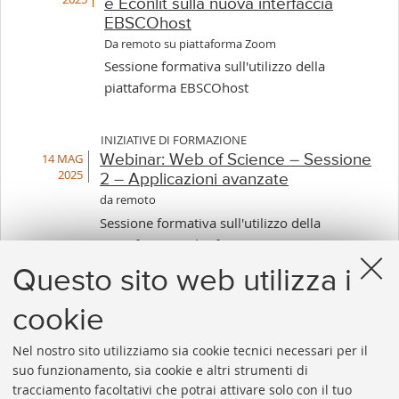
e Econlit sulla nuova interfaccia
EBSCOhost
Da remoto su piattaforma Zoom
Sessione formativa sull'utilizzo della
piattaforma EBSCOhost
INIZIATIVE DI FORMAZIONE
14 MAG
Webinar: Web of Science – Sessione
2025
2 – Applicazioni avanzate
da remoto
Sessione formativa sull'utilizzo della
piattaforma Web of Science (parte 2)
Questo sito web utilizza i
cookie
1
2
3
4
5
6
7
...
50
Nel nostro sito utilizziamo sia cookie tecnici necessari per il
«
Success
suo funzionamento, sia cookie e altri strumenti di
Precedenti
12
tracciamento facoltativi che potrai attivare solo con il tuo
12
elemen