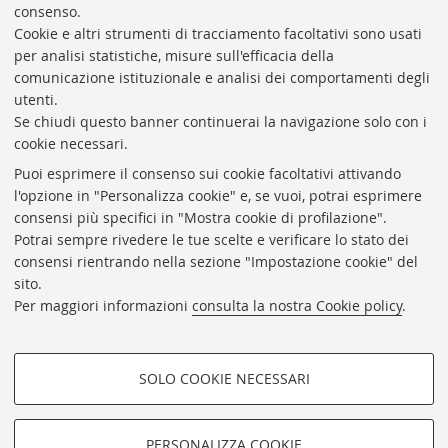
consenso.
elementi
»
Cookie e altri strumenti di tracciamento facoltativi sono usati
Rubrica di Ateneo
per analisi statistiche, misure sull'efficacia della
comunicazione istituzionale e analisi dei comportamenti degli
Rss
utenti.
Statistiche
Se chiudi questo banner continuerai la navigazione solo con i
cookie necessari.
Privacy e note legali
Puoi esprimere il consenso sui cookie facoltativi attivando
Biblioteche di Ateneo
l'opzione in "Personalizza cookie" e, se vuoi, potrai esprimere
consensi più specifici in "Mostra cookie di profilazione".
Sale studio
Potrai sempre rivedere le tue scelte e verificare lo stato dei
Carta dei servizi
consensi rientrando nella sezione "Impostazione cookie" del
sito.
Regolamenti
Per maggiori informazioni
consulta la nostra Cookie policy
.
Proxy
Help Desk
SOLO COOKIE NECESSARI
Informazioni sul sito e accessibilità
COOKIE DI PROFILAZIONE -
Impostazioni Cookie
FACOLTATIVI
PERSONALIZZA COOKIE